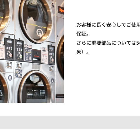
お客様に長く安心してご使
保証。
さらに重要部品については
象）。