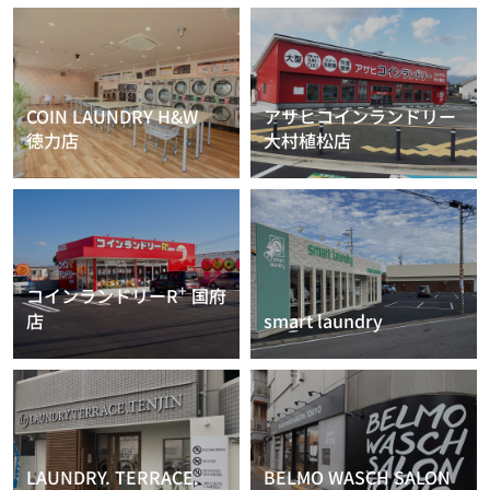
COIN LAUNDRY H&W
アサヒコインランドリー
徳力店
大村植松店
+
コインランドリーR
国府
店
smart laundry
LAUNDRY. TERRACE.
BELMO WASCH SALON